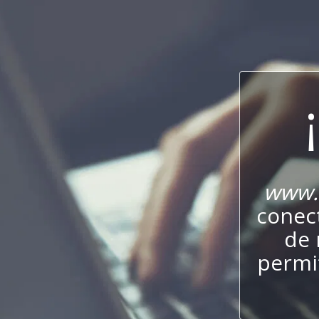
www.
conect
de 
permit