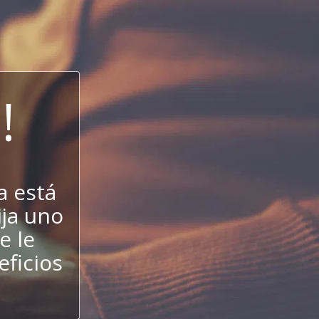
!
a está
ija uno
e le
eficios